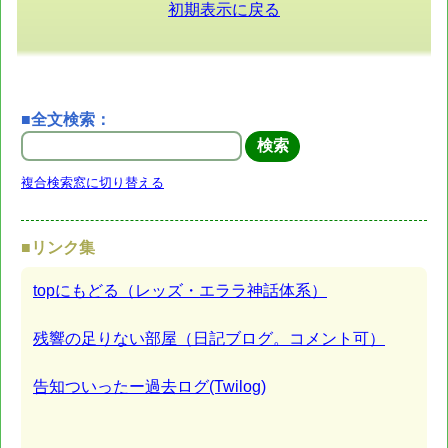
初期表示に戻る
■全文検索：
複合検索窓に切り替える
■リンク集
topにもどる（レッズ・エララ神話体系）
残響の足りない部屋（日記ブログ。コメント可）
告知ついったー過去ログ(Twilog)