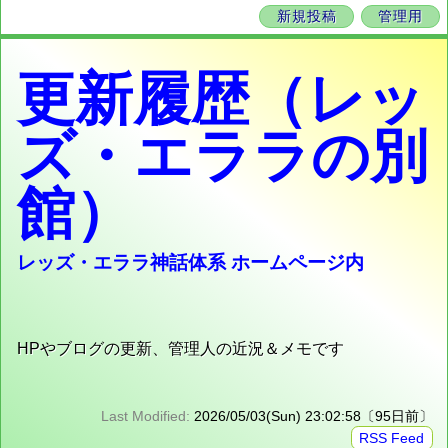
新規投稿
管理用
更新履歴（レッ
ズ・エララの別
館）
レッズ・エララ神話体系 ホームページ内
HPやブログの更新、管理人の近況＆メモです
Last Modified:
2026/05/03(Sun) 23:02:58〔95日前〕
RSS Feed