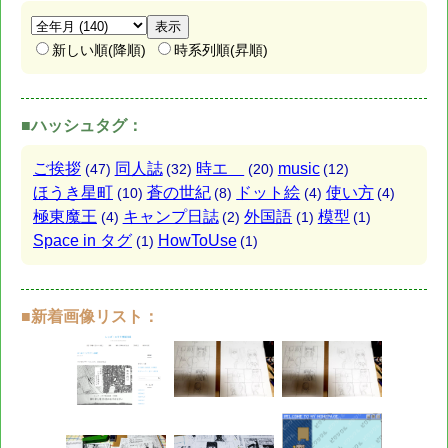
新しい順(降順)
時系列順(昇順)
■ハッシュタグ：
ご挨拶
同人誌
時エ
music
(47)
(32)
(20)
(12)
ほうき星町
蒼の世紀
ドット絵
使い方
(10)
(8)
(4)
(4)
極東魔王
キャンプ日誌
外国語
模型
(4)
(2)
(1)
(1)
Space in タグ
HowToUse
(1)
(1)
■新着画像リスト：