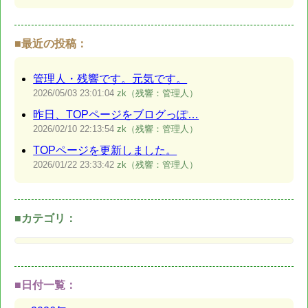
■最近の投稿：
管理人・残響です。元気です。
2026/05/03
23:01:04
zk（残響：管理人）
昨日、TOPページをブログっぽ…
2026/02/10
22:13:54
zk（残響：管理人）
TOPページを更新しました。
2026/01/22
23:33:42
zk（残響：管理人）
■カテゴリ：
■日付一覧：