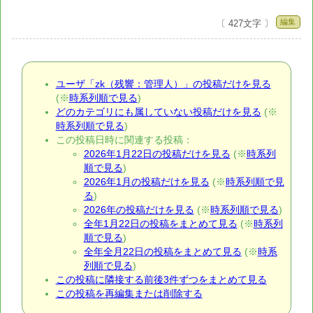
編集
〔 427文字 〕
ユーザ「zk（残響：管理人）」の投稿だけを見る
(※
時系列順で見る
)
どのカテゴリにも属していない投稿だけを見る
(※
時系列順で見る
)
この投稿日時に関連する投稿：
2026年1月22日の投稿だけを見る
(※
時系列
順で見る
)
2026年1月の投稿だけを見る
(※
時系列順で見
る
)
2026年の投稿だけを見る
(※
時系列順で見る
)
全年1月22日の投稿をまとめて見る
(※
時系列
順で見る
)
全年全月22日の投稿をまとめて見る
(※
時系
列順で見る
)
この投稿に隣接する前後3件ずつをまとめて見る
この投稿を再編集または削除する