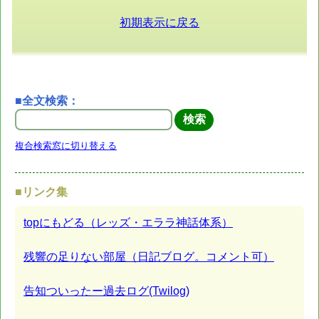
初期表示に戻る
■全文検索：
複合検索窓に切り替える
■リンク集
topにもどる（レッズ・エララ神話体系）
残響の足りない部屋（日記ブログ。コメント可）
告知ついったー過去ログ(Twilog)