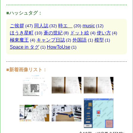
■ハッシュタグ：
ご挨拶
同人誌
時エ
music
(47)
(32)
(20)
(12)
ほうき星町
蒼の世紀
ドット絵
使い方
(10)
(8)
(4)
(4)
極東魔王
キャンプ日誌
外国語
模型
(4)
(2)
(1)
(1)
Space in タグ
HowToUse
(1)
(1)
■新着画像リスト：