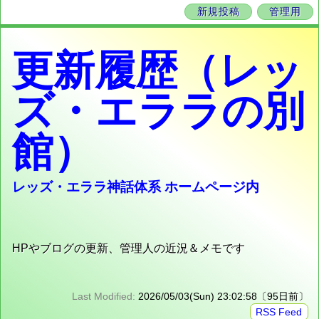
新規投稿
管理用
更新履歴（レッ
ズ・エララの別
館）
レッズ・エララ神話体系 ホームページ内
HPやブログの更新、管理人の近況＆メモです
Last Modified:
2026/05/03(Sun) 23:02:58〔95日前〕
RSS Feed