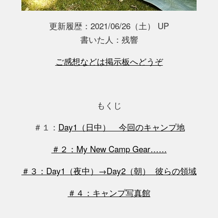
更新履歴：2021/06/26（土） UP
書いた人：残響
ご感想などは掲示板へどうぞ
もくじ
＃１：
Day1（日中） 今回のキャンプ地
＃２：My New Camp Gear……
＃３：Day1（夜中）→Day2（朝） 彼らの領域
＃４：キャンプ写真館