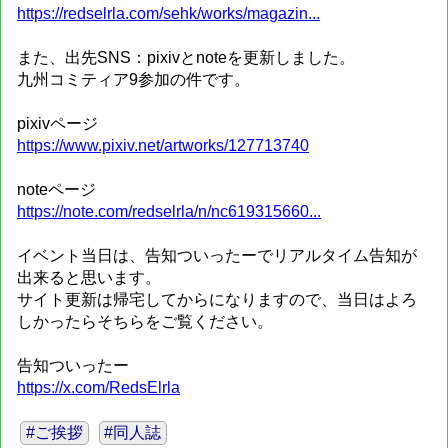
https://redselrla.com/sehk/works/magazin...
また、出先SNS：pixivとnoteを更新しました。
九州コミティア9参加の件です。
pixivページ
https://www.pixiv.net/artworks/127713740
noteページ
https://note.com/redselrla/n/nc619315660...
イベント当日は、告知ついったーでリアルタイム告知が
出来ると思います。
サイト更新は帰宅してからになりますので、当日はよろ
しかったらそちらをご覧ください。
告知ついったー
https://x.com/RedsElrla
#ご挨拶
#同人誌