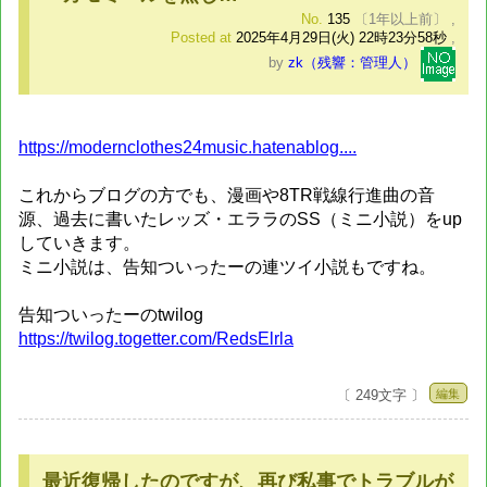
No.
135
〔1年以上前〕
,
Posted at
2025年4月29日(火) 22時23分58秒
,
by
zk（残響：管理人）
https://modernclothes24music.hatenablog....
これからブログの方でも、漫画や8TR戦線行進曲の音
源、過去に書いたレッズ・エララのSS（ミニ小説）をup
していきます。
ミニ小説は、告知ついったーの連ツイ小説もですね。
告知ついったーのtwilog
https://twilog.togetter.com/RedsElrla
編集
〔 249文字 〕
最近復帰したのですが、再び私事でトラブルが