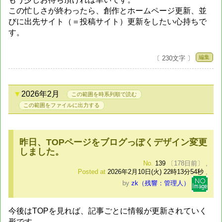
この忙しさが終わったら、創作とホームページ更新、並
びに出先サイト（＝投稿サイト）更新をしたい心持ちで
す。
編集
〔 230文字 〕
2026年2月
この範囲を時系列順で読む
この範囲をファイルに出力する
昨日、TOPページをブログっぽくデザイン変更
しました。
No.
139
〔178日前〕
,
Posted at
2026年2月10日(火) 22時13分54秒
,
by
zk（残響：管理人）
今後はTOPを見れば、記事ごとに情報が更新されていく
形です。