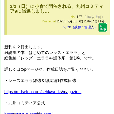
3/2（日）に小倉で開催される、九州コミティ
ア9に当選しまし…
No.
127
〔1年以上前〕
,
Posted at
2025年2月5日(水) 23時14分11秒
,
by
zk（残響：管理人）
新刊を２冊出します。
雑誌風の本「はじめてのレッズ・エララ」と
総集編「レッズ・エララ神話体系」第1巻、です。
詳しくはtopページや、作成日誌をご覧ください。
・レッズエララ雑誌＆総集編1作成日誌
https://redselrla.com/sehk/works/magazin...
・九州コミティア公式