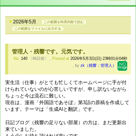
2026年5月
この範囲を時系列順で読む
この範囲をファイルに出力する
管理人・残響です。元気です。
No.
140
〔96日前〕
,
Posted at
2026年5月3日(日) 23時01分04秒
,
by
zk（残響：管理人）
実生活（仕事）がとても忙しくてホームページに手が付
けられていないのが心苦しいですが、申し訳ないながら
ちょっと今は流石に難しい。
現在は、漫画「外国語であそぼ」第3話の原稿を作成して
います。テーマは「生成AIと翻訳」です。
日記ブログ（残響の足りない部屋）の方は、まだ更新出
来ていました。
もう少しお待ち頂ければ幸いです。