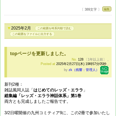
編集
〔 389文字 〕
2025年2月
この範囲を時系列順で読む
この範囲をファイルに出力する
topページを更新しました。
No.
128
〔1年以上前〕
,
Posted at
2025年2月27日(木) 19時57分05秒
,
by
zk（残響：管理人）
新刊2種：
雑誌風同人誌「
はじめてのレッズ・エララ
」
総集編「レッズ・エララ神話体系」第1巻
両方とも完成しましたご報告です。
3/2日曜開催の九州コミティア9に、この2冊で参加いたし