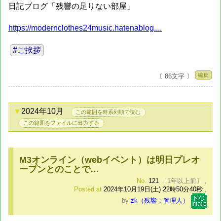
日記ブログ「残響の足りない部屋」
https://modernclothes24music.hatenablog....
#ご挨拶
編集
〔 86文字 〕
2024年10月
この範囲を時系列順で読む
この範囲をファイルに出力する
M3オンライン（webイベント）は明日プレオ
ープンとのことで…
No.
121
〔1年以上前〕
,
Posted at
2024年10月19日(土) 22時50分40秒
,
by
zk（残響：管理人）