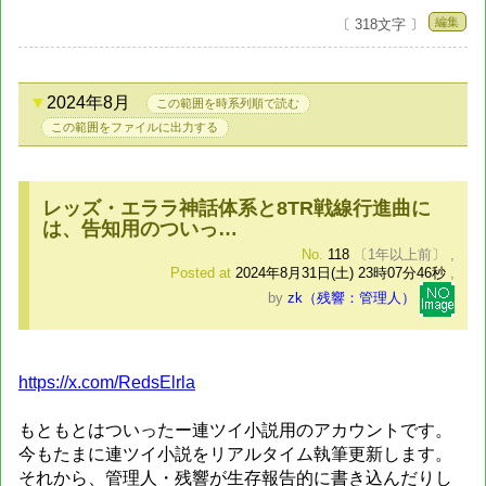
編集
〔 318文字 〕
2024年8月
この範囲を時系列順で読む
この範囲をファイルに出力する
レッズ・エララ神話体系と8TR戦線行進曲に
は、告知用のついっ…
No.
118
〔1年以上前〕
,
Posted at
2024年8月31日(土) 23時07分46秒
,
by
zk（残響：管理人）
https://x.com/RedsElrla
もともとはついったー連ツイ小説用のアカウントです。
今もたまに連ツイ小説をリアルタイム執筆更新します。
それから、管理人・残響が生存報告的に書き込んだりし