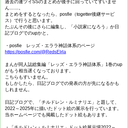
過去の連ツイSSのまとめが後手に回っていてすいませ
ん……。
まとめをするとなったら、posfie（togetter後継サービ
ス）で行うと思います。
たぶんその後にさらに編集し、「小説家になろう」か日
記ブログでのupかと。
・posfie レッズ・エララ神話体系のページ
https://posfie.com/@RedsElrla
まんが同人誌総集編「レッズ・エララ神話体系」1巻のup
がもう相当遅くなっております。
こちらもすいません。
もしかしたら、日記ブログでの発表の方が先になるかも
しれません。
日記ブログで、「チルドレン・ルミナリエ」と題して、
2022～2025年に描いたドット絵の展示を行っています。
当ホームページでも掲載したドット絵もあります。
・「チルドレン・ルミナリエ」ドット絵展示場2022～