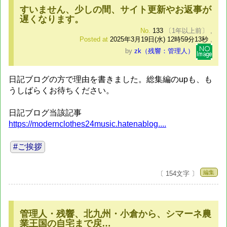
すいません、少しの間、サイト更新やお返事が
遅くなります。
No.
133
〔1年以上前〕
,
Posted at
2025年3月19日(水) 12時59分13秒
,
by
zk（残響：管理人）
日記ブログの方で理由を書きました。総集編のupも、も
うしばらくお待ちください。
日記ブログ当該記事
https://modernclothes24music.hatenablog....
#ご挨拶
編集
〔 154文字 〕
管理人・残響、北九州・小倉から、シマーネ農
業王国の自宅まで戻…