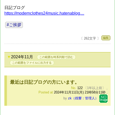
日記ブログ
https://modernclothes24music.hatenablog....
#ご挨拶
編集
〔 262文字 〕
2024年11月
この範囲を時系列順で読む
この範囲をファイルに出力する
最近は日記ブログの方にいます。
No.
122
〔1年以上前〕
,
Posted at
2024年11月11日(月) 21時58分11秒
,
by
zk（残響：管理人）