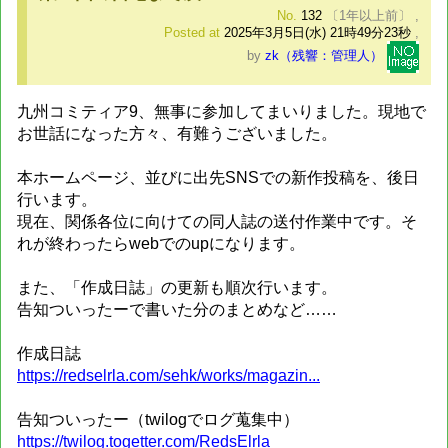
No.
132
〔1年以上前〕
,
Posted at
2025年3月5日(水) 21時49分23秒
,
by
zk（残響：管理人）
九州コミティア9、無事に参加してまいりました。現地で
お世話になった方々、有難うございました。
本ホームページ、並びに出先SNSでの新作投稿を、後日
行います。
現在、関係各位に向けての同人誌の送付作業中です。そ
れが終わったらwebでのupになります。
また、「作成日誌」の更新も順次行います。
告知ついったーで書いた分のまとめなど……
作成日誌
https://redselrla.com/sehk/works/magazin...
告知ついったー（twilogでログ蒐集中）
https://twilog.togetter.com/RedsElrla