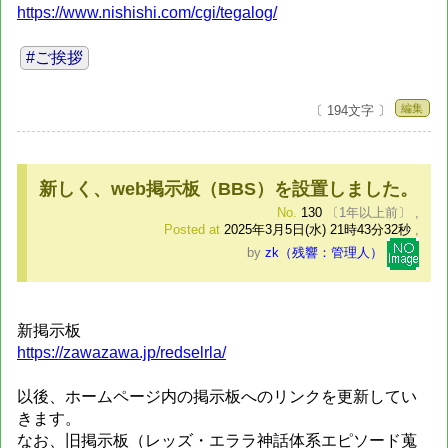
https://www.nishishi.com/cgi/tegalog/
#ご挨拶
編集
〔 194文字 〕
新しく、web掲示板（BBS）を設置しました。
No.
130
〔1年以上前〕
,
Posted at
2025年3月5日(水) 21時43分32秒
,
by
zk（残響：管理人）
新掲示板
https://zawazawa.jp/redselrla/
以後、ホームページ内の掲示板へのリンクを更新してい
きます。
なお、旧掲示板（レッズ・エララ神話体系エピソード蒐