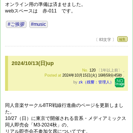
オンライン用の準備は済ませました。
webスペースは 赤-011 です。
#ご挨拶
#music
編集
〔 83文字 〕
2024/10/13(日)up
No.
120
〔1年以上前〕
,
Posted at
2024年10月15日(火) 16時59分45秒
,
by
zk（残響：管理人）
同人音楽サークル8TR戦線行進曲のページを更新しまし
た。
10/27（日）に東京で開催される音系・メディアミックス
同人即売会「M3-2024秋」の、
リアル即売会不参加欠席についてです。