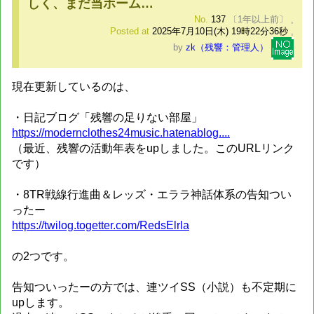
しく、まだ当ホーム…
No.
137
〔1年以上前〕
,
Posted at
2025年7月10日(木) 19時22分36秒
,
by
zk（残響：管理人）
現在更新しているのは、
・日記ブログ「残響の足りない部屋」
https://modernclothes24music.hatenablog....
（最近、残響の活動年表をupしました。このURLリンク
です）
・8TR戦線行進曲＆レッズ・エララ神話体系の告知つい
ったー
https://twilog.togetter.com/RedsElrla
の2つです。
告知ついったーの方では、連ツイSS（小説）も不定期に
upします。