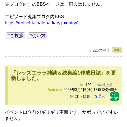
集ブログ内）のBBSページは、消去はしません。
エピソード蒐集ブログ内BBS
https://redselrla.hatenadiary.jp/entry/2...
#ご挨拶
#使い方
編集
〔 225文字 〕
「レッズエララ雑誌＆総集編1作成日誌」を更
新しました。
No.
129
〔1年以上前〕
,
Posted at
2025年3月1日(土) 16時18分46秒
,
by
zk（残響：管理人）
イベント出立前のギリギリ更新です。サボっていてすい
ません。