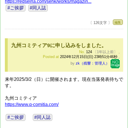
https://redselrla.com/sehk/works/magazin...
#ご挨拶
#同人誌
編集
〔 126文字 〕
九州コミティア9に申し込みをしました。
No.
124
〔1年以上前〕
,
Posted at
2024年12月15日(日) 23時51分46秒
,
by
zk（残響：管理人）
来年2025/3/2（日）に開催されます。現在当落発表待ちで
す。
九州コミティア
https://www.q-comitia.com/
#ご挨拶
#同人誌