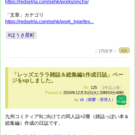
https://redselrla.com/sehk/works/iincho/
「文章」カテゴリ
https://redselrla.com/sehk/work_type/tex...
#ほうき星町
編集
〔 170文字 〕
「レッズエララ雑誌＆総集編1作成日誌」ペー
ジをupしました。
No.
125
〔1年以上前〕
,
Posted at
2024年12月31日(火) 20時53分48秒
,
by
zk（残響：管理人）
九州コミティア9に向けての同人誌×2冊（雑誌っぽい本＆
総集編）作成の日誌です。