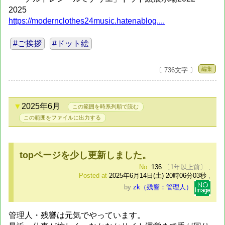
2025
https://modernclothes24music.hatenablog....
#ご挨拶
#ドット絵
編集
〔 736文字 〕
2025年6月
この範囲を時系列順で読む
この範囲をファイルに出力する
topページを少し更新しました。
No.
136
〔1年以上前〕
,
Posted at
2025年6月14日(土) 20時06分03秒
,
by
zk（残響：管理人）
管理人・残響は元気でやっています。