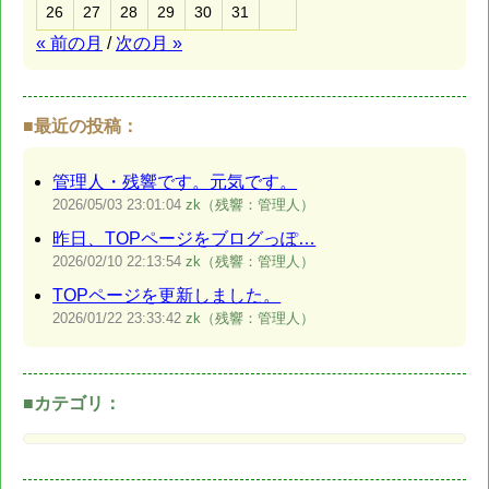
26
27
28
29
30
31
« 前の月
/
次の月 »
■最近の投稿：
管理人・残響です。元気です。
2026/05/03
23:01:04
zk（残響：管理人）
昨日、TOPページをブログっぽ…
2026/02/10
22:13:54
zk（残響：管理人）
TOPページを更新しました。
2026/01/22
23:33:42
zk（残響：管理人）
■カテゴリ：