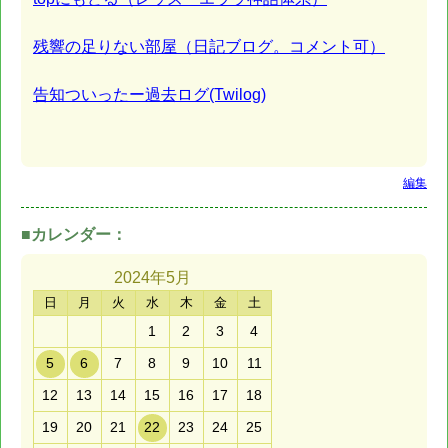
残響の足りない部屋（日記ブログ。コメント可）
告知ついったー過去ログ(Twilog)
編集
■カレンダー：
2024年
5月
日
月
火
水
木
金
土
1
2
3
4
5
6
7
8
9
10
11
12
13
14
15
16
17
18
19
20
21
22
23
24
25