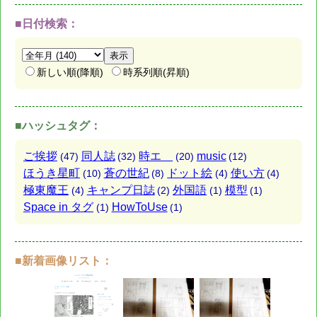
■日付検索：
新しい順(降順)
時系列順(昇順)
■ハッシュタグ：
ご挨拶
同人誌
時エ
music
(47)
(32)
(20)
(12)
ほうき星町
蒼の世紀
ドット絵
使い方
(10)
(8)
(4)
(4)
極東魔王
キャンプ日誌
外国語
模型
(4)
(2)
(1)
(1)
Space in タグ
HowToUse
(1)
(1)
■新着画像リスト：