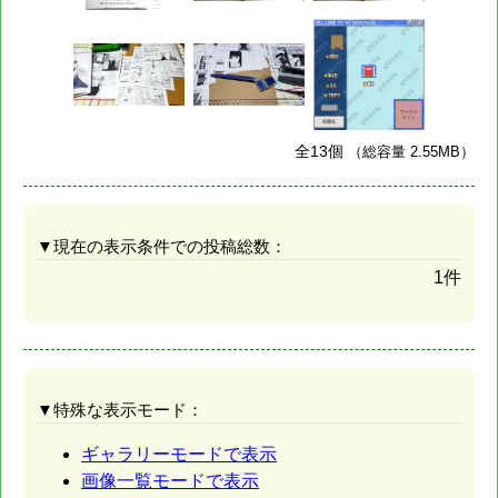
全13個
（総容量 2.55MB）
▼現在の表示条件での投稿総数：
1件
▼特殊な表示モード：
ギャラリーモードで表示
画像一覧モードで表示