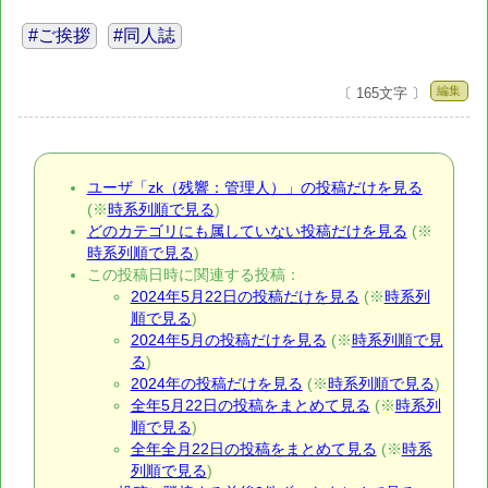
#ご挨拶
#同人誌
編集
〔 165文字 〕
ユーザ「zk（残響：管理人）」の投稿だけを見る
(※
時系列順で見る
)
どのカテゴリにも属していない投稿だけを見る
(※
時系列順で見る
)
この投稿日時に関連する投稿：
2024年5月22日の投稿だけを見る
(※
時系列
順で見る
)
2024年5月の投稿だけを見る
(※
時系列順で見
る
)
2024年の投稿だけを見る
(※
時系列順で見る
)
全年5月22日の投稿をまとめて見る
(※
時系列
順で見る
)
全年全月22日の投稿をまとめて見る
(※
時系
列順で見る
)