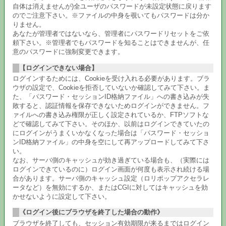
自体は消えませんが)全ユーザのパスワードが未設定状態に戻ります
のでご注意下さい。※ファイルの中身を覗いてもパスワードは分か
りません。
あなたが管理者ではないなら、管理者にパスワードリセットをご依
頼下さい。※管理者でもパスワードを知ることはできませんが、任
意のパスワードに強制変更できます。
【ログインできない場合】
ログインするためには、Cookieを受け入れる必要があります。ブラ
ウザの設定で、Cookieを拒否していないか確認してみて下さい。ま
た、「パスワード・セッションID格納ファイル」への書き込みが失
敗すると、認証情報を保存できないためログインができません。フ
ァイルへの書き込み権限が正しく設定されているか、FTPソフトな
どで確認してみて下さい。そのほか、以前はログインできていたの
にログインがうまくいかなくなった場合は「パスワード・セッショ
ンID格納ファイル」の中身を空にして再アップロードしてみて下さ
い。
なお、サーバ側のキャッシュが効き過ぎている場合も、（実際には
ログインできているのに）ログイン画面が何度も表示され続ける場
合があります。サーバ側のキャッシュ設定（ロリポップアクセラレ
ータなど）を無効にするか、またはCGIに対してはキャッシュを効
かせないように設定して下さい。
《ログイン後にブラウザを終了した場合の動作》
ブラウザを終了しても、セッション有効期限が来るまではログイン