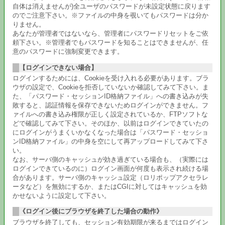
自体は消えませんが)全ユーザのパスワードが未設定状態に戻ります
のでご注意下さい。※ファイルの中身を覗いてもパスワードは分か
りません。
あなたが管理者ではないなら、管理者にパスワードリセットをご依
頼下さい。※管理者でもパスワードを知ることはできませんが、任
意のパスワードに強制変更できます。
【ログインできない場合】
ログインするためには、Cookieを受け入れる必要があります。ブラ
ウザの設定で、Cookieを拒否していないか確認してみて下さい。ま
た、「パスワード・セッションID格納ファイル」への書き込みが失
敗すると、認証情報を保存できないためログインができません。フ
ァイルへの書き込み権限が正しく設定されているか、FTPソフトな
どで確認してみて下さい。そのほか、以前はログインできていたの
にログインがうまくいかなくなった場合は「パスワード・セッショ
ンID格納ファイル」の中身を空にして再アップロードしてみて下さ
い。
なお、サーバ側のキャッシュが効き過ぎている場合も、（実際には
ログインできているのに）ログイン画面が何度も表示され続ける場
合があります。サーバ側のキャッシュ設定（ロリポップアクセラレ
ータなど）を無効にするか、またはCGIに対してはキャッシュを効
かせないように設定して下さい。
《ログイン後にブラウザを終了した場合の動作》
ブラウザを終了しても、セッション有効期限が来るまではログイン