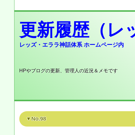
更新履歴（レ
レッズ・エララ神話体系 ホームページ内
HPやブログの更新、管理人の近況＆メモです
No.98