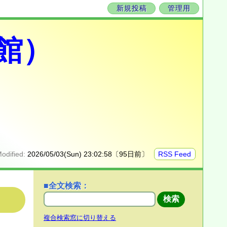
新規投稿
管理用
館）
Modified:
2026/05/03(Sun) 23:02:58〔95日前〕
RSS Feed
■全文検索：
複合検索窓に切り替える