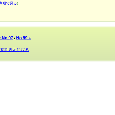
列順で見る
)
« No.97
/
No.99 »
初期表示に戻る