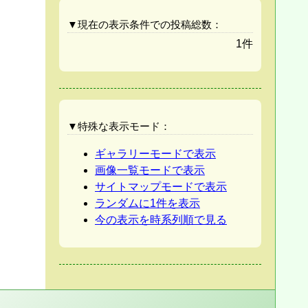
▼現在の表示条件での投稿総数：
1件
▼特殊な表示モード：
ギャラリーモードで表示
画像一覧モードで表示
サイトマップモードで表示
ランダムに1件を表示
今の表示を時系列順で見る