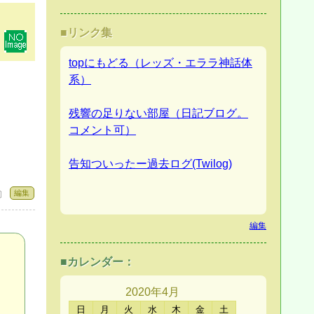
■リンク集
）
topにもどる（レッズ・エララ神話体
系）
残響の足りない部屋（日記ブログ。
コメント可）
告知ついったー過去ログ(Twilog)
編集
 〕
編集
■カレンダー：
2020年
4月
日
月
火
水
木
金
土