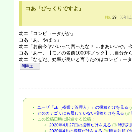
コあ「びっくりですよ」
No.
29
〔6年以
幼エ「コンピュータがか」
コあ「あ、やばっ」
幼エ「お前今ヤバいって言ったな？ …まあいいや。
コあ「あー、【モノの名前1000本ノック】…自分
幼エ「なぜだ、効率が良いと言うたのはコンピュータ
#時エ
ユーザ「zk（残響：管理人）」の投稿だけを見る
どのカテゴリにも属していない投稿だけを見る
(※
この投稿日時に関連する投稿：
2020年4月27日の投稿だけを見る
(※
時系列
2020年4月の投稿だけを見る
(※
時系列順で