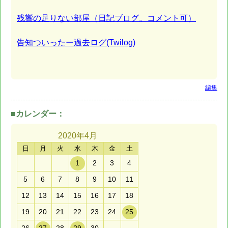
残響の足りない部屋（日記ブログ。コメント可）
告知ついったー過去ログ(Twilog)
編集
■カレンダー：
2020年
4月
日
月
火
水
木
金
土
1
2
3
4
5
6
7
8
9
10
11
12
13
14
15
16
17
18
19
20
21
22
23
24
25