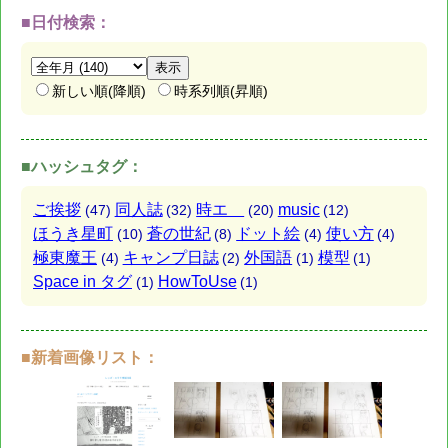
■日付検索：
新しい順(降順)
時系列順(昇順)
■ハッシュタグ：
ご挨拶
同人誌
時エ
music
(47)
(32)
(20)
(12)
ほうき星町
蒼の世紀
ドット絵
使い方
(10)
(8)
(4)
(4)
極東魔王
キャンプ日誌
外国語
模型
(4)
(2)
(1)
(1)
Space in タグ
HowToUse
(1)
(1)
■新着画像リスト：