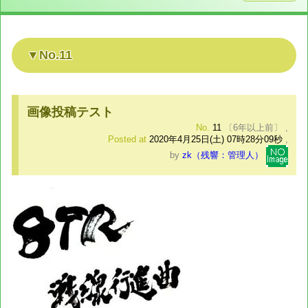
No.11
画像投稿テスト
No.
11
〔6年以上前〕
,
Posted at
2020年4月25日(土) 07時28分09秒
,
by
zk（残響：管理人）