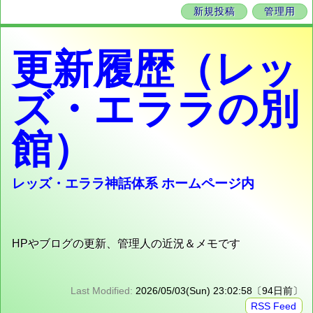
新規投稿
管理用
更新履歴（レッ
ズ・エララの別
館）
レッズ・エララ神話体系 ホームページ内
HPやブログの更新、管理人の近況＆メモです
Last Modified:
2026/05/03(Sun) 23:02:58〔94日前〕
RSS Feed