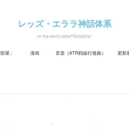
レッズ・エララ神話体系
on the world called"RedsElrla"
い部屋」
漫画
音楽（8TR戦線行進曲）
更新