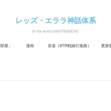
レッズ・エララ神話体系
on the world called"RedsElrla"
い部屋」
漫画
音楽（8TR戦線行進曲）
更新