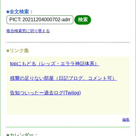
■全文検索：
複合検索窓に切り替える
■リンク集
topにもどる（レッズ・エララ神話体系）
残響の足りない部屋（日記ブログ。コメント可）
告知ついったー過去ログ(Twilog)
編集
■カレンダー：