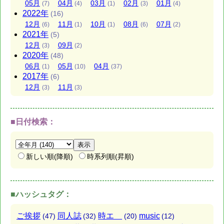
05
月
04
月
03
月
02
月
01
月
(7)
(4)
(1)
(3)
(4)
2022
年
(16)
12
月
11
月
10
月
08
月
07
月
(6)
(1)
(1)
(6)
(2)
2021
年
(5)
12
月
09
月
(3)
(2)
2020
年
(48)
06
月
05
月
04
月
(1)
(10)
(37)
2017
年
(6)
12
月
11
月
(3)
(3)
■日付検索：
新しい順(降順)
時系列順(昇順)
■ハッシュタグ：
ご挨拶
同人誌
時エ
music
(47)
(32)
(20)
(12)