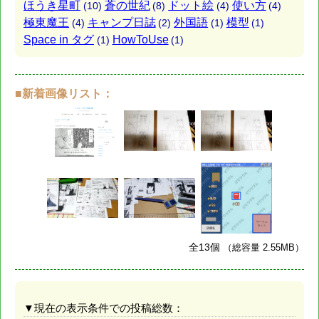
ほうき星町
蒼の世紀
ドット絵
使い方
(10)
(8)
(4)
(4)
極東魔王
キャンプ日誌
外国語
模型
(4)
(2)
(1)
(1)
Space in タグ
HowToUse
(1)
(1)
■新着画像リスト：
全13個
（総容量 2.55MB）
▼現在の表示条件での投稿総数：