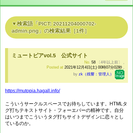
検索語「
PICT: 20211204000702-
admin.png
」の検索結果
［
1
件］
ミュートピアvol.5 公式サイト
No.
58
〔4年以上前〕
,
Posted at
2021年12月4日(土) 00時07分02秒
,
by
zk（残響：管理人）
https://mutopia.hagall.info/
こういうサークルスペースでお待ちしています。HTMLタ
グ打ちテキストサイト・フォーエバーの精神です。自分
はいつまでこういうタグ打ちサイトデザインに恋々とし
ているのか。