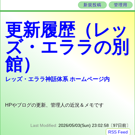
新規投稿
管理用
更新履歴（レッ
ズ・エララの別
館）
レッズ・エララ神話体系 ホームページ内
HPやブログの更新、管理人の近況＆メモです
Last Modified:
2026/05/03(Sun) 23:02:58〔97日前〕
RSS Feed