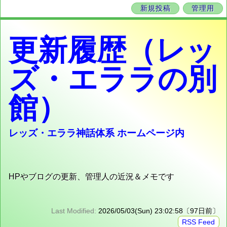
新規投稿
管理用
更新履歴（レッ
ズ・エララの別
館）
レッズ・エララ神話体系 ホームページ内
HPやブログの更新、管理人の近況＆メモです
Last Modified:
2026/05/03(Sun) 23:02:58〔97日前〕
RSS Feed