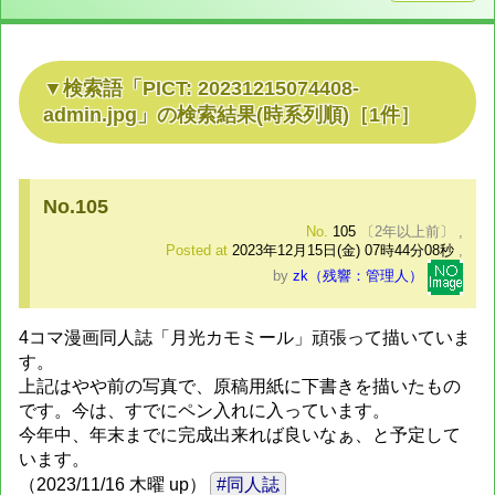
検索語「
PICT: 20231215074408-
admin.jpg
」の検索結果
(時系列順)
［
1
件］
No.105
No.
105
〔2年以上前〕
,
Posted at
2023年12月15日(金) 07時44分08秒
,
by
zk（残響：管理人）
4コマ漫画同人誌「月光カモミール」頑張って描いていま
す。
上記はやや前の写真で、原稿用紙に下書きを描いたもの
です。今は、すでにペン入れに入っています。
今年中、年末までに完成出来れば良いなぁ、と予定して
います。
（2023/11/16 木曜 up）
#同人誌