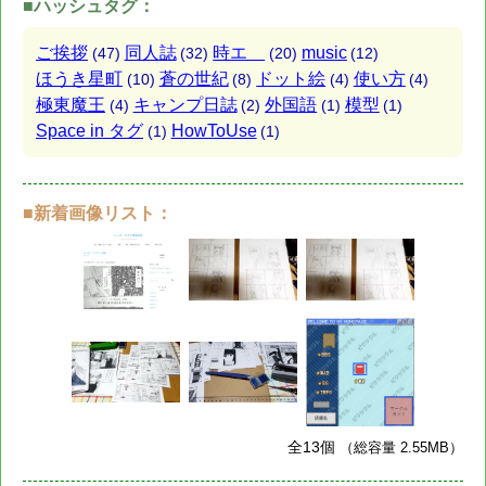
■ハッシュタグ：
ご挨拶
同人誌
時エ
music
(47)
(32)
(20)
(12)
ほうき星町
蒼の世紀
ドット絵
使い方
(10)
(8)
(4)
(4)
極東魔王
キャンプ日誌
外国語
模型
(4)
(2)
(1)
(1)
Space in タグ
HowToUse
(1)
(1)
■新着画像リスト：
全13個
（総容量 2.55MB）