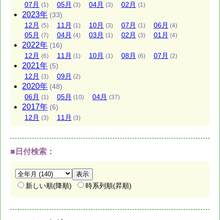
07
月
05
月
04
月
02
月
(1)
(3)
(3)
(1)
2023
年
(33)
12
月
11
月
10
月
07
月
06
月
(5)
(1)
(3)
(1)
(4)
05
月
04
月
03
月
02
月
01
月
(7)
(4)
(1)
(3)
(4)
2022
年
(16)
12
月
11
月
10
月
08
月
07
月
(6)
(1)
(1)
(6)
(2)
2021
年
(5)
12
月
09
月
(3)
(2)
2020
年
(48)
06
月
05
月
04
月
(1)
(10)
(37)
2017
年
(6)
12
月
11
月
(3)
(3)
■日付検索：
新しい順(降順)
時系列順(昇順)