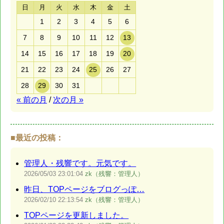
日
月
火
水
木
金
土
1
2
3
4
5
6
7
8
9
10
11
12
13
14
15
16
17
18
19
20
21
22
23
24
25
26
27
28
29
30
31
« 前の月
/
次の月 »
■最近の投稿：
管理人・残響です。元気です。
2026/05/03
23:01:04
zk（残響：管理人）
昨日、TOPページをブログっぽ…
2026/02/10
22:13:54
zk（残響：管理人）
TOPページを更新しました。