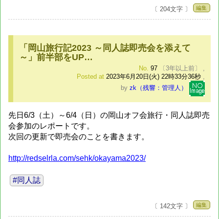
編集
〔 204文字 〕
「岡山旅行記2023 ～同人誌即売会を添えて
～」前半部をUP…
No.
97
〔3年以上前〕
,
Posted at
2023年6月20日(火) 22時33分36秒
,
by
zk（残響：管理人）
先日6/3（土）～6/4（日）の岡山オフ会旅行・同人誌即売
会参加のレポートです。
次回の更新で即売会のことを書きます。
http://redselrla.com/sehk/okayama2023/
#同人誌
編集
〔 142文字 〕