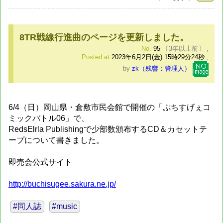
8TR戦線行進曲のページを更新しました。
No.
95
〔3年以上前〕
,
Posted at
2023年6月2日(金) 15時29分24秒
,
by
zk（残響：管理人）
6/4（日）岡山県・倉敷市民会館で開催の「ぷちすげぇコ
ミックバトル06」で、
RedsElrla Publishingで少部数頒布するCD＆カセットテ
ープについて書きました。
即売会公式サイト
http://buchisugee.sakura.ne.jp/
#同人誌
#music