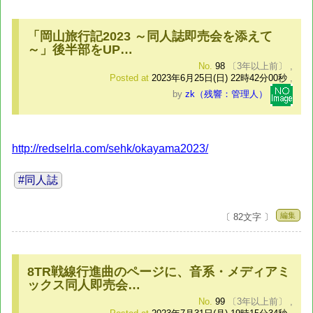
「岡山旅行記2023 ～同人誌即売会を添えて
～」後半部をUP…
No.
98
〔3年以上前〕
,
Posted at
2023年6月25日(日) 22時42分00秒
,
by
zk（残響：管理人）
http://redselrla.com/sehk/okayama2023/
#同人誌
編集
〔 82文字 〕
8TR戦線行進曲のページに、音系・メディアミ
ックス同人即売会…
No.
99
〔3年以上前〕
,