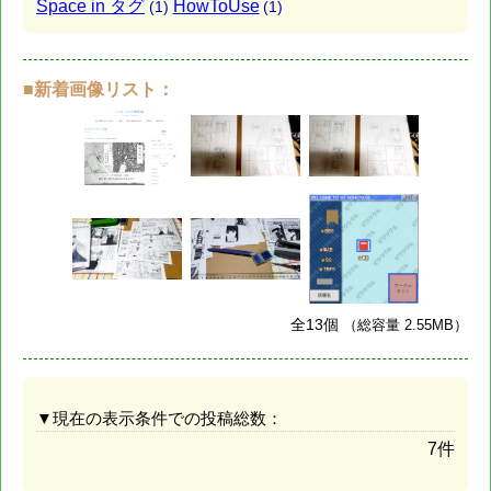
Space in タグ
HowToUse
(1)
(1)
■新着画像リスト：
全13個
（総容量 2.55MB）
▼現在の表示条件での投稿総数：
7件