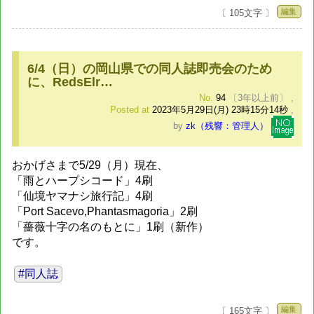
編集
〔 105文字 〕
6/4（日）の岡山県での同人誌即売会のため
に、RedsElr…
No.
94
〔3年以上前〕
,
Posted at
2023年5月29日(月) 23時15分14秒
,
by
zk（残響：管理人）
おかげさまで5/29（月）現在、
「雨とハープシコード」4刷
「仙境ヤマナシ旅行記」4刷
「Port Sacevo,Phantasmagoria」2刷
「薔薇十字の名のもとに」1刷（新作）
です。
#同人誌
編集
〔 165文字 〕