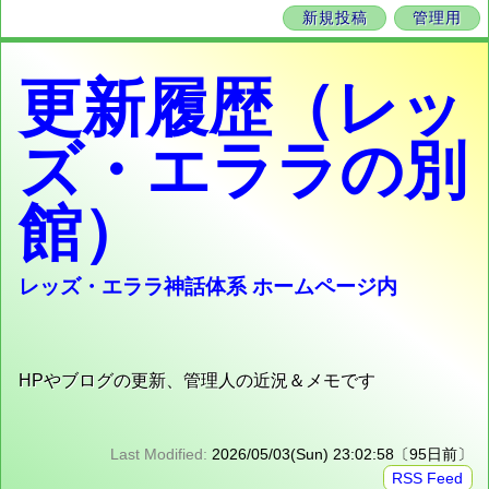
新規投稿
管理用
更新履歴（レッ
ズ・エララの別
館）
レッズ・エララ神話体系 ホームページ内
HPやブログの更新、管理人の近況＆メモです
Last Modified:
2026/05/03(Sun) 23:02:58〔95日前〕
RSS Feed