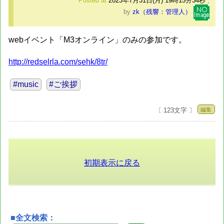
Posted at
2023年7月31日(月) 19時15分34秒
,
by
zk（残響：管理人）
webイベント「M3オンライン」のみの参加です。
http://redselrla.com/sehk/8tr/
#music
#ご挨拶
編集
〔 123文字 〕
初期表示に戻る
■全文検索：