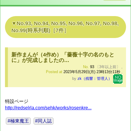
No.93, No.94, No.95, No.96, No.97, No.98,
No.99
(時系列順)
［
7
件］
新作まんが（4作め）「薔薇十字の名のもと
に」が完成しましたの…
No.
93
〔3年以上前〕
,
Posted at
2023年5月29日(月) 23時13分11秒
,
by
zk（残響：管理人）
特設ページ
http://redselrla.com/sehk/works/rosenkre...
#極東魔王
#同人誌