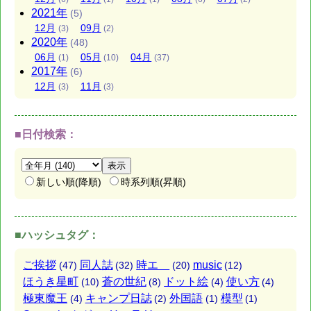
2021
年
(5)
12
月
09
月
(3)
(2)
2020
年
(48)
06
月
05
月
04
月
(1)
(10)
(37)
2017
年
(6)
12
月
11
月
(3)
(3)
■日付検索：
新しい順(降順)
時系列順(昇順)
■ハッシュタグ：
ご挨拶
同人誌
時エ
music
(47)
(32)
(20)
(12)
ほうき星町
蒼の世紀
ドット絵
使い方
(10)
(8)
(4)
(4)
極東魔王
キャンプ日誌
外国語
模型
(4)
(2)
(1)
(1)