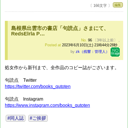
編集
〔 166文字 〕
島根県出雲市の書店「句読点」さまにて、
RedsElrla P…
No.
96
〔3年以上前〕
,
Posted at
2023年6月10日(土) 21時44分28秒
,
by
zk（残響：管理人）
処女作から新刊まで、全作品のコピー誌がございます。
句読点 Twitter
https://twitter.com/books_qutoten
句読点 Instagram
https://www.instagram.com/books_qutoten
#同人誌
#ご挨拶