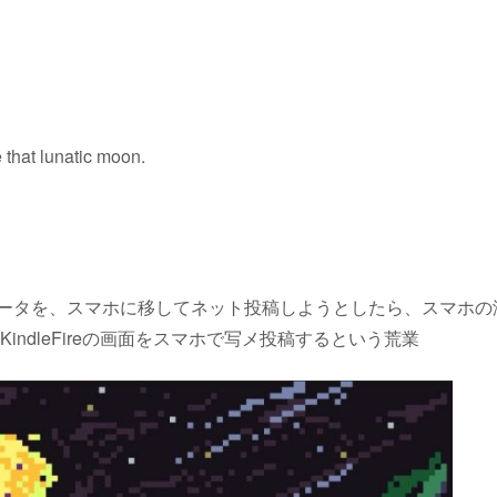
 that lunatic moon.
データを、スマホに移してネット投稿しようとしたら、スマホの液
ndleFireの画面をスマホで写メ投稿するという荒業