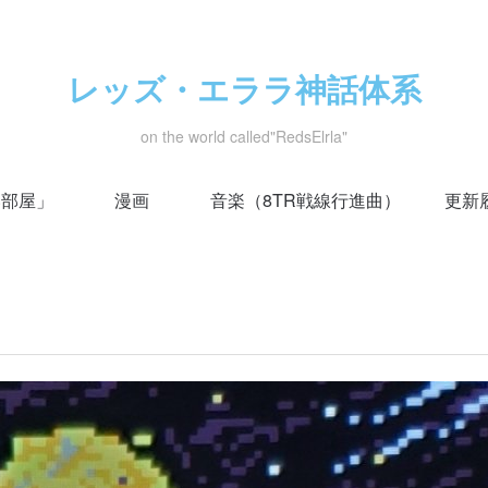
レッズ・エララ神話体系
on the world called"RedsElrla"
い部屋」
漫画
音楽（8TR戦線行進曲）
更新