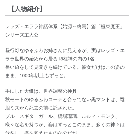
【人物紹介】
レッズ・エララ神話体系【始源～終焉】篇「極東魔王」
シリーズ主人公
昼行灯なゆるふわお姉さんに見えるが、実はレッズ・エ
ララ世界の始めから居る18柱神の内の1名。
長い旅をして見聞きを続けている。彼女だけはこの姿の
まま、1000年以上もずっと。
手にした大鎌は、世界調整の神具
秋モードのゆるふわコーデと合ってない黒マントは、竜
胆ミズから死去の前に託された。
ブルースギターガール、橋場瑠璃、ルルィ・モンク、
様々な名を持つが、姿はずっとこのまま。多くの神々は
分裂し、姿を変えたものなのだが…